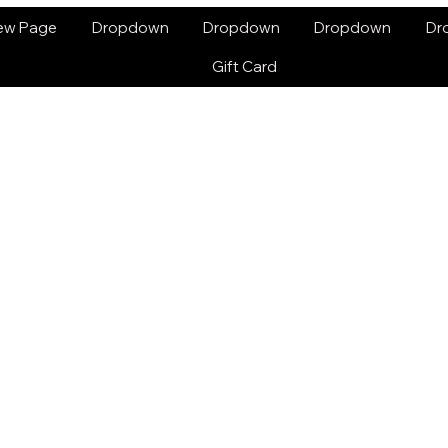
ew Page
Dropdown
Dropdown
Dropdown
Dr
Gift Card